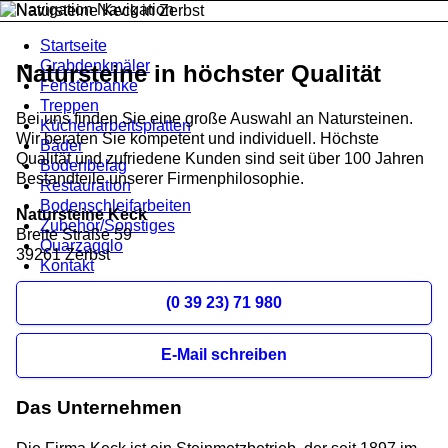
Navigation
Startseite
Grabdenkmäler
Natursteine in höchster Qualität
Fensterbänke
Treppen
Bei uns finden Sie eine große Auswahl an Natursteinen.
Küchenarbeitsplatten
Wir beraten Sie kompetent und individuell. Höchste
Bäder
Qualität und zufriedene Kunden sind seit über 100 Jahren
Bodenbelag
Bestandteile unserer Firmenphilosophie.
Restauration
Bodenschleifarbeiten
Natursteine Keck
Zubehör/Sonstiges
Breite Straße 59
Quarzagglo
39261 Zerbst
Kontakt
(0 39 23) 71 980
E-Mail schreiben
Das Unternehmen