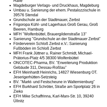
Halle
Magdeburger Verlags- und Druckhaus, Magdeburg
Umbau u. Sanierung der ehem. Pestalozzischule in
39576 Stendal
Grundschule an der Stadtmauer, Zerbst
Frigoropa Kühl- und Lagerhaus Groß Gerau, Groß
Beeren, Hamburg
MFH "Wolfenbüttel, Brauergildenstraße 13"
Sanierung "Grundschule an der Stadtmauer Zerbst"
Förderverein Schloß Zerbst e.V.: Sanierung
Fußböden im Schloß Zerbst
MFH Frank Jüttner u. Rainer Schmidt, Michael-
Prätorius-Platz 4/5 38300 Wolfenbüttel
ONCOTEC-Pharma, BV. "Erweiterung Produktion
Gebäude 311, Dessau-Roßlau"
EFH Meinhardt Heinrichs, 14827 Wiesenburg OT.
Jeserigerhütten-Setzsteig
BV. "Markt- und Festscheune in Walternienburg"
EFH Burkhard Schröter, Straße am Sportplatz 26 in
Zieko
EFH Mike Schaffrinna, Karl-Marx-Str. 10, 39240
Üllnitz